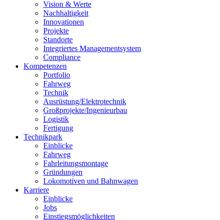
Vision & Werte
Nachhaltigkeit
Innovationen
Projekte
Standorte
Integriertes Managementsystem
Compliance
Kompetenzen
Portfolio
Fahrweg
Technik
Ausrüstung/Elektrotechnik
Großprojekte/Ingenieurbau
Logistik
Fertigung
Technikpark
Einblicke
Fahrweg
Fahrleitungsmontage
Gründungen
Lokomotiven und Bahnwagen
Karriere
Einblicke
Jobs
Einstiegsmöglichkeiten