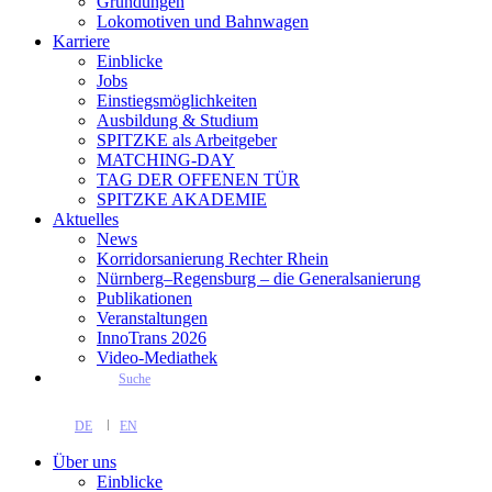
Gründungen
Lokomotiven und Bahnwagen
Karriere
Einblicke
Jobs
Einstiegsmöglichkeiten
Ausbildung & Studium
SPITZKE als Arbeitgeber
MATCHING-DAY
TAG DER OFFENEN TÜR
SPITZKE AKADEMIE
Aktuelles
News
Korridorsanierung Rechter Rhein
Nürnberg–Regensburg – die Generalsanierung
Publikationen
Veranstaltungen
InnoTrans 2026
Video-Mediathek
Suche
DE
EN
Über uns
Einblicke