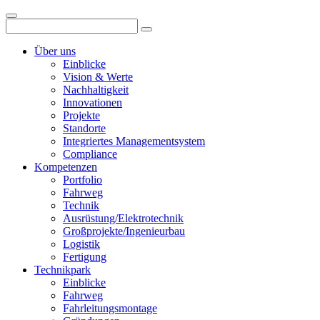
Über uns
Einblicke
Vision & Werte
Nachhaltigkeit
Innovationen
Projekte
Standorte
Integriertes Managementsystem
Compliance
Kompetenzen
Portfolio
Fahrweg
Technik
Ausrüstung/Elektrotechnik
Großprojekte/Ingenieurbau
Logistik
Fertigung
Technikpark
Einblicke
Fahrweg
Fahrleitungsmontage