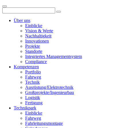
Über uns
Einblicke
Vision & Werte
Nachhaltigkeit
Innovationen
Projekte
Standorte
Integriertes Managementsystem
Compliance
Kompetenzen
Portfolio
Fahrweg
Technik
Ausrüstung/Elektrotechnik
Großprojekte/Ingenieurbau
Logistik
Fertigung
Technikpark
Einblicke
Fahrweg
Fahrleitungsmontage