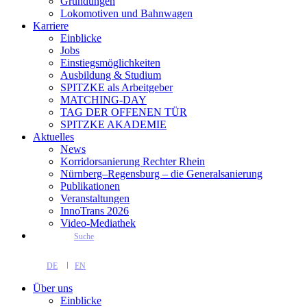
Gründungen
Lokomotiven und Bahnwagen
Karriere
Einblicke
Jobs
Einstiegsmöglichkeiten
Ausbildung & Studium
SPITZKE als Arbeitgeber
MATCHING-DAY
TAG DER OFFENEN TÜR
SPITZKE AKADEMIE
Aktuelles
News
Korridorsanierung Rechter Rhein
Nürnberg–Regensburg – die Generalsanierung
Publikationen
Veranstaltungen
InnoTrans 2026
Video-Mediathek
Suche
DE
EN
Über uns
Einblicke