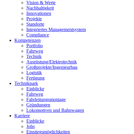
Vision & Werte
Nachhaltigkeit
Innovationen
Projekte
Standorte
Integriertes Managementsystem
Compliance
Kompetenzen
Portfolio
Fahrweg
Technik
Ausrüstung/Elektrotechnik
Großprojekte/Ingenieurbau
Logistik
Fertigung
Technikpark
Einblicke
Fahrweg
Fahrleitungsmontage
Gründungen
Lokomotiven und Bahnwagen
Karriere
Einblicke
Jobs
Einstiegsmöglichkeiten