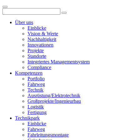
Über uns
Einblicke
Vision & Werte
Nachhaltigkeit
Innovationen
Projekte
Standorte
Integriertes Managementsystem
Compliance
Kompetenzen
Portfolio
Fahrweg
Technik
Ausrüstung/Elektrotechnik
Großprojekte/Ingenieurbau
Logistik
Fertigung
Technikpark
Einblicke
Fahrweg
Fahrleitungsmontage