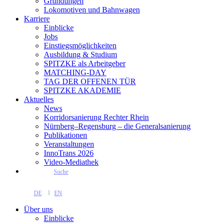
Gründungen
Lokomotiven und Bahnwagen
Karriere
Einblicke
Jobs
Einstiegsmöglichkeiten
Ausbildung & Studium
SPITZKE als Arbeitgeber
MATCHING-DAY
TAG DER OFFENEN TÜR
SPITZKE AKADEMIE
Aktuelles
News
Korridorsanierung Rechter Rhein
Nürnberg–Regensburg – die Generalsanierung
Publikationen
Veranstaltungen
InnoTrans 2026
Video-Mediathek
Suche
DE
EN
Über uns
Einblicke