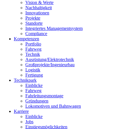
Vision & Werte
Nachhaltigkeit
Innovationen
Projekte
Standorte
Integriertes Managementsystem
Compliance
Kompetenzen
Portfolio
Fahrweg
Technik
Ausrüstung/Elektrotechnik
Großprojekte/Ingenieurbau
Logistik
Fertigung
Technikpark
Einblicke
Fahrweg
Fahrleitungsmontage
Gründungen
Lokomotiven und Bahnwagen
Karriere
Einblicke
Jobs
Einstiegsmöglichkeiten