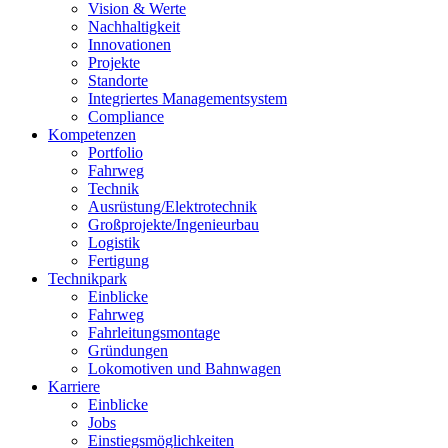
Vision & Werte
Nachhaltigkeit
Innovationen
Projekte
Standorte
Integriertes Managementsystem
Compliance
Kompetenzen
Portfolio
Fahrweg
Technik
Ausrüstung/Elektrotechnik
Großprojekte/Ingenieurbau
Logistik
Fertigung
Technikpark
Einblicke
Fahrweg
Fahrleitungsmontage
Gründungen
Lokomotiven und Bahnwagen
Karriere
Einblicke
Jobs
Einstiegsmöglichkeiten