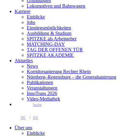
Gründungen
Lokomotiven und Bahnwagen
Karriere
Einblicke
Jobs
Einstiegsmöglichkeiten
Ausbildung & Studium
SPITZKE als Arbeitgeber
MATCHING-DAY
TAG DER OFFENEN TÜR
SPITZKE AKADEMIE
Aktuelles
News
Korridorsanierung Rechter Rhein
Nürnberg–Regensburg – die Generalsanierung
Publikationen
Veranstaltungen
InnoTrans 2026
Video-Mediathek
Suche
DE
EN
Über uns
Einblicke