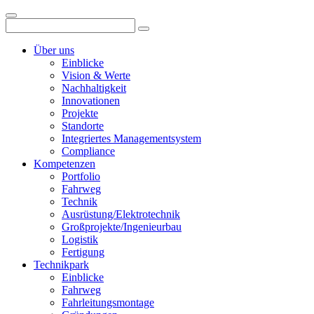
Über uns
Einblicke
Vision & Werte
Nachhaltigkeit
Innovationen
Projekte
Standorte
Integriertes Managementsystem
Compliance
Kompetenzen
Portfolio
Fahrweg
Technik
Ausrüstung/Elektrotechnik
Großprojekte/Ingenieurbau
Logistik
Fertigung
Technikpark
Einblicke
Fahrweg
Fahrleitungsmontage