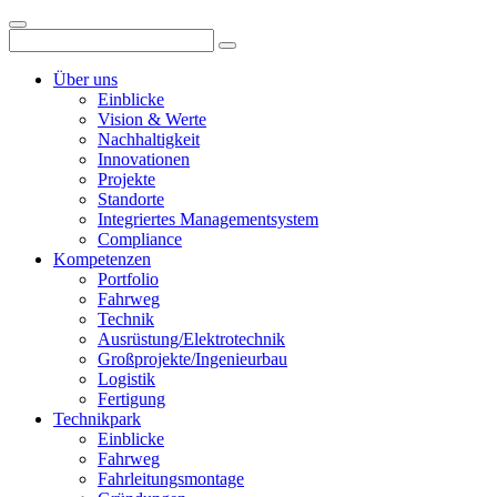
Über uns
Einblicke
Vision & Werte
Nachhaltigkeit
Innovationen
Projekte
Standorte
Integriertes Managementsystem
Compliance
Kompetenzen
Portfolio
Fahrweg
Technik
Ausrüstung/Elektrotechnik
Großprojekte/Ingenieurbau
Logistik
Fertigung
Technikpark
Einblicke
Fahrweg
Fahrleitungsmontage