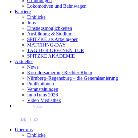
Gründungen
Lokomotiven und Bahnwagen
Karriere
Einblicke
Jobs
Einstiegsmöglichkeiten
Ausbildung & Studium
SPITZKE als Arbeitgeber
MATCHING-DAY
TAG DER OFFENEN TÜR
SPITZKE AKADEMIE
Aktuelles
News
Korridorsanierung Rechter Rhein
Nürnberg–Regensburg – die Generalsanierung
Publikationen
Veranstaltungen
InnoTrans 2026
Video-Mediathek
Suche
DE
EN
Über uns
Einblicke