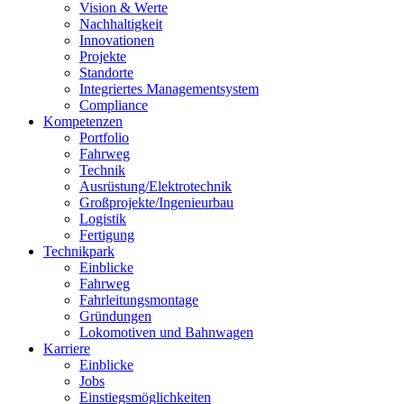
Vision & Werte
Nachhaltigkeit
Innovationen
Projekte
Standorte
Integriertes Managementsystem
Compliance
Kompetenzen
Portfolio
Fahrweg
Technik
Ausrüstung/Elektrotechnik
Großprojekte/Ingenieurbau
Logistik
Fertigung
Technikpark
Einblicke
Fahrweg
Fahrleitungsmontage
Gründungen
Lokomotiven und Bahnwagen
Karriere
Einblicke
Jobs
Einstiegsmöglichkeiten