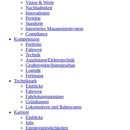
Vision & Werte
Nachhaltigkeit
Innovationen
Projekte
Standorte
Integriertes Managementsystem
Compliance
Kompetenzen
Portfolio
Fahrweg
Technik
Ausrüstung/Elektrotechnik
Großprojekte/Ingenieurbau
Logistik
Fertigung
Technikpark
Einblicke
Fahrweg
Fahrleitungsmontage
Gründungen
Lokomotiven und Bahnwagen
Karriere
Einblicke
Jobs
Einstiegsmöglichkeiten