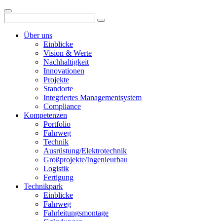
Über uns
Einblicke
Vision & Werte
Nachhaltigkeit
Innovationen
Projekte
Standorte
Integriertes Managementsystem
Compliance
Kompetenzen
Portfolio
Fahrweg
Technik
Ausrüstung/Elektrotechnik
Großprojekte/Ingenieurbau
Logistik
Fertigung
Technikpark
Einblicke
Fahrweg
Fahrleitungsmontage