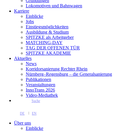
Gründungen
Lokomotiven und Bahnwagen
Karriere
Einblicke
Jobs
Einstiegsmöglichkeiten
Ausbildung & Studium
SPITZKE als Arbeitgeber
MATCHING-DAY
TAG DER OFFENEN TÜR
SPITZKE AKADEMIE
Aktuelles
News
Korridorsanierung Rechter Rhein
Nürnberg–Regensburg – die Generalsanierung
Publikationen
Veranstaltungen
InnoTrans 2026
Video-Mediathek
Suche
DE
EN
Über uns
Einblicke