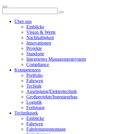
Über uns
Einblicke
Vision & Werte
Nachhaltigkeit
Innovationen
Projekte
Standorte
Integriertes Managementsystem
Compliance
Kompetenzen
Portfolio
Fahrweg
Technik
Ausrüstung/Elektrotechnik
Großprojekte/Ingenieurbau
Logistik
Fertigung
Technikpark
Einblicke
Fahrweg
Fahrleitungsmontage