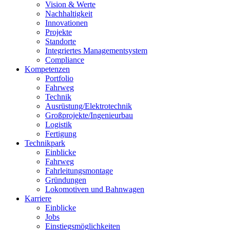
Vision & Werte
Nachhaltigkeit
Innovationen
Projekte
Standorte
Integriertes Managementsystem
Compliance
Kompetenzen
Portfolio
Fahrweg
Technik
Ausrüstung/Elektrotechnik
Großprojekte/Ingenieurbau
Logistik
Fertigung
Technikpark
Einblicke
Fahrweg
Fahrleitungsmontage
Gründungen
Lokomotiven und Bahnwagen
Karriere
Einblicke
Jobs
Einstiegsmöglichkeiten