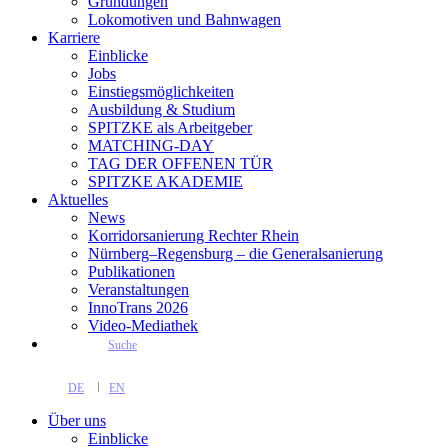
Gründungen
Lokomotiven und Bahnwagen
Karriere
Einblicke
Jobs
Einstiegsmöglichkeiten
Ausbildung & Studium
SPITZKE als Arbeitgeber
MATCHING-DAY
TAG DER OFFENEN TÜR
SPITZKE AKADEMIE
Aktuelles
News
Korridorsanierung Rechter Rhein
Nürnberg–Regensburg – die Generalsanierung
Publikationen
Veranstaltungen
InnoTrans 2026
Video-Mediathek
Suche
DE
EN
Über uns
Einblicke