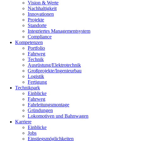
Vision & Werte
Nachhaltigkeit
Innovationen
Projekte
Standorte
Integriertes Managementsystem
Compliance
Kompetenzen
Portfolio
Fahrweg
Technik
Ausrüstung/Elektrotechnik
Großprojekte/Ingenieurbau
Logistik
Fertigung
Technikpark
Einblicke
Fahrweg
Fahrleitungsmontage
Gründungen
Lokomotiven und Bahnwagen
Karriere
Einblicke
Jobs
Einstiegsmöglichkeiten