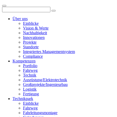
Über uns
Einblicke
Vision & Werte
Nachhaltigkeit
Innovationen
Projekte
Standorte
Integriertes Managementsystem
Compliance
Kompetenzen
Portfolio
Fahrweg
Technik
Ausrüstung/Elektrotechnik
Großprojekte/Ingenieurbau
Logistik
Fertigung
Technikpark
Einblicke
Fahrweg
Fahrleitungsmontage