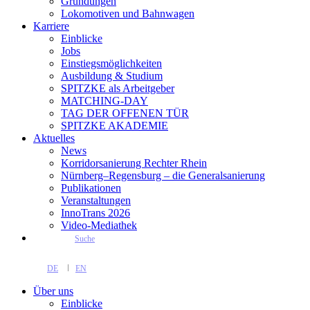
Gründungen
Lokomotiven und Bahnwagen
Karriere
Einblicke
Jobs
Einstiegsmöglichkeiten
Ausbildung & Studium
SPITZKE als Arbeitgeber
MATCHING-DAY
TAG DER OFFENEN TÜR
SPITZKE AKADEMIE
Aktuelles
News
Korridorsanierung Rechter Rhein
Nürnberg–Regensburg – die Generalsanierung
Publikationen
Veranstaltungen
InnoTrans 2026
Video-Mediathek
Suche
DE
EN
Über uns
Einblicke