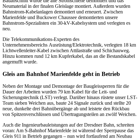
Bauabschnitt wurde die alte Stromschiene demontiert und das
Neumaterial in der finalen Gleislage montiert. Außerdem wurden
Bahnstrom-Kabelanlagen demontiert und erneuert. Zwischen
Marienfelde und Buckower Chaussee demontierten unsere
Bahnstrom-Spezialisten ein 30-kV-Kabelsystem und verlegten es
neu.
Die Telekommunikations-Experten des
Unternehmensbereichs Ausrüstung/​Elektrotechnik, verlegten 18 km
Lichtwellenleiter-Kabel zwischen Attilastraße und Schichauweg.
Hinzu kommen rund 12 km Kupferkabel, das an die Bestandskabel
angemufft wurde.
Gleis am Bahnhof Marienfelde geht in Betrieb
Neben der Montage und Demontage der Baugleissperren für die
Dauer der Arbeiten wurden 79 km Kabel für die Leit- und
Sicherungstechnik (LST) verlegt. Darüber hinaus rüstete unser LST-
Team sieben Weichen aus, baute 24 Signale zurück und stellte 20
neue, dunkelte drei Bahnübergänge ab und leistete den Rückbau
von Spitzenverschlüssen und Übertragungsteilen an zwölf Weichen.
Auch die Ingenieurbauleistungen auf der Dresdner Bahn, schreiten
voran: Am S-Bahnhof Marienfelde ist während der Sperrpause das
Gleis 911 in Betrieb gegangen – nun wird fortlaufend am Neubau