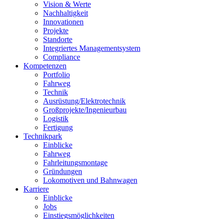
Vision & Werte
Nachhaltigkeit
Innovationen
Projekte
Standorte
Integriertes Managementsystem
Compliance
Kompetenzen
Portfolio
Fahrweg
Technik
Ausrüstung/Elektrotechnik
Großprojekte/Ingenieurbau
Logistik
Fertigung
Technikpark
Einblicke
Fahrweg
Fahrleitungsmontage
Gründungen
Lokomotiven und Bahnwagen
Karriere
Einblicke
Jobs
Einstiegsmöglichkeiten