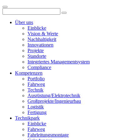
Über uns
Einblicke
Vision & Werte
Nachhaltigkeit
Innovationen
Projekte
Standorte
Integriertes Managementsystem
Compliance
Kompetenzen
Portfolio
Fahrweg
Technik
Ausrüstung/Elektrotechnik
Großprojekte/Ingenieurbau
Logistik
Fertigung
Technikpark
Einblicke
Fahrweg
Fahrleitungsmontage