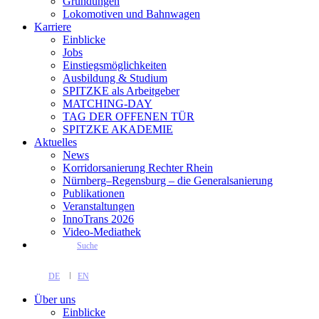
Gründungen
Lokomotiven und Bahnwagen
Karriere
Einblicke
Jobs
Einstiegsmöglichkeiten
Ausbildung & Studium
SPITZKE als Arbeitgeber
MATCHING-DAY
TAG DER OFFENEN TÜR
SPITZKE AKADEMIE
Aktuelles
News
Korridorsanierung Rechter Rhein
Nürnberg–Regensburg – die Generalsanierung
Publikationen
Veranstaltungen
InnoTrans 2026
Video-Mediathek
Suche
DE
EN
Über uns
Einblicke