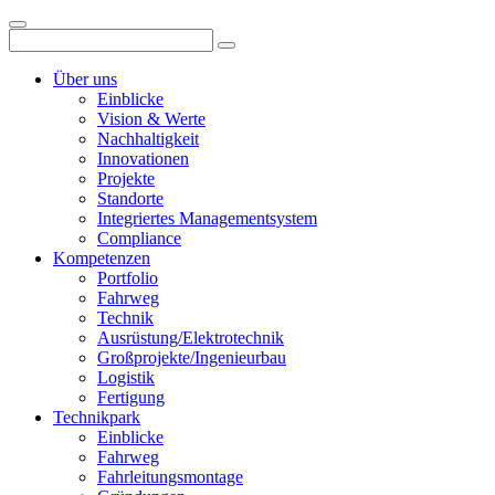
Über uns
Einblicke
Vision & Werte
Nachhaltigkeit
Innovationen
Projekte
Standorte
Integriertes Managementsystem
Compliance
Kompetenzen
Portfolio
Fahrweg
Technik
Ausrüstung/Elektrotechnik
Großprojekte/Ingenieurbau
Logistik
Fertigung
Technikpark
Einblicke
Fahrweg
Fahrleitungsmontage