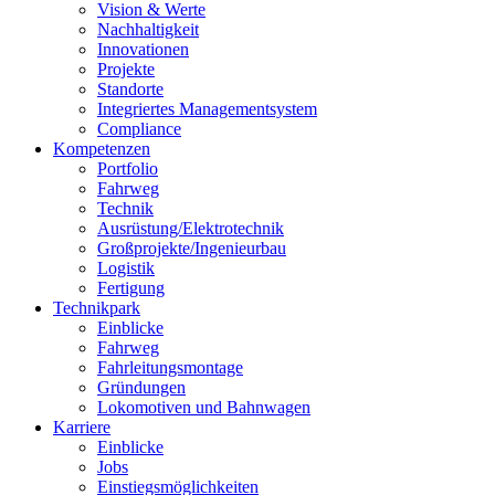
Vision & Werte
Nachhaltigkeit
Innovationen
Projekte
Standorte
Integriertes Managementsystem
Compliance
Kompetenzen
Portfolio
Fahrweg
Technik
Ausrüstung/Elektrotechnik
Großprojekte/Ingenieurbau
Logistik
Fertigung
Technikpark
Einblicke
Fahrweg
Fahrleitungsmontage
Gründungen
Lokomotiven und Bahnwagen
Karriere
Einblicke
Jobs
Einstiegsmöglichkeiten