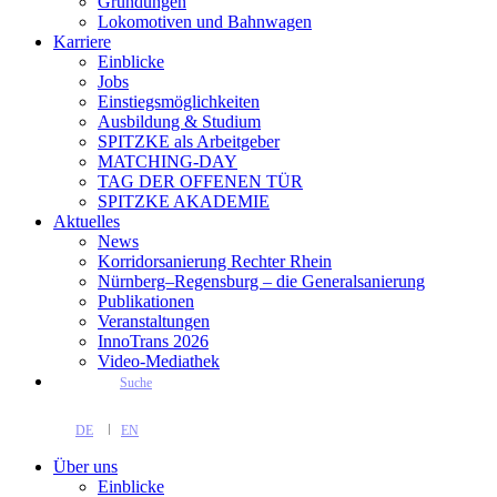
Gründungen
Lokomotiven und Bahnwagen
Karriere
Einblicke
Jobs
Einstiegsmöglichkeiten
Ausbildung & Studium
SPITZKE als Arbeitgeber
MATCHING-DAY
TAG DER OFFENEN TÜR
SPITZKE AKADEMIE
Aktuelles
News
Korridorsanierung Rechter Rhein
Nürnberg–Regensburg – die Generalsanierung
Publikationen
Veranstaltungen
InnoTrans 2026
Video-Mediathek
Suche
DE
EN
Über uns
Einblicke