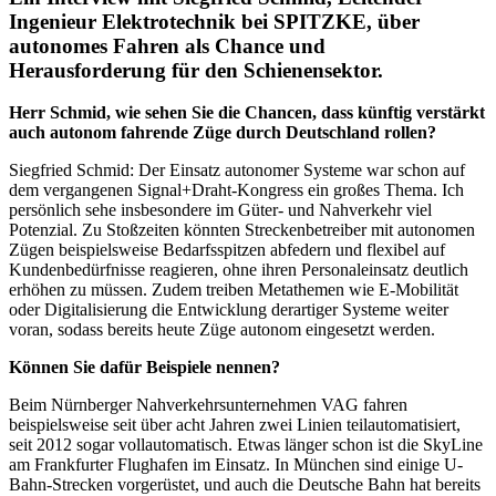
Ingenieur Elektrotechnik bei SPITZKE, über
autonomes Fahren als Chance und
Herausforderung für den Schienensektor.
Herr Schmid, wie sehen Sie die Chancen, dass künftig verstärkt
auch autonom fahrende Züge durch Deutschland rollen?
Siegfried Schmid: Der Einsatz autonomer Systeme war schon auf
dem vergangenen Signal+Draht-Kongress ein großes Thema. Ich
persönlich sehe insbesondere im Güter- und Nahverkehr viel
Potenzial. Zu Stoßzeiten könnten Streckenbetreiber mit autonomen
Zügen beispielsweise Bedarfsspitzen abfedern und flexibel auf
Kundenbedürfnisse reagieren, ohne ihren Personaleinsatz deutlich
erhöhen zu müssen. Zudem treiben Metathemen wie E-Mobilität
oder Digitalisierung die Entwicklung derartiger Systeme weiter
voran, sodass bereits heute Züge autonom eingesetzt werden.
Können Sie dafür Beispiele nennen?
Beim Nürnberger Nahverkehrsunternehmen VAG fahren
beispielsweise seit über acht Jahren zwei Linien teilautomatisiert,
seit 2012 sogar vollautomatisch. Etwas länger schon ist die SkyLine
am Frankfurter Flughafen im Einsatz. In München sind einige U-
Bahn-Strecken vorgerüstet, und auch die Deutsche Bahn hat bereits