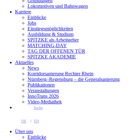
Gründungen
Lokomotiven und Bahnwagen
Karriere
Einblicke
Jobs
Einstiegsmöglichkeiten
Ausbildung & Studium
SPITZKE als Arbeitgeber
MATCHING-DAY
TAG DER OFFENEN TÜR
SPITZKE AKADEMIE
Aktuelles
News
Korridorsanierung Rechter Rhein
Nürnberg–Regensburg – die Generalsanierung
Publikationen
Veranstaltungen
InnoTrans 2026
Video-Mediathek
Suche
DE
EN
Über uns
Einblicke