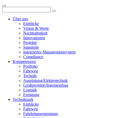
Über uns
Einblicke
Vision & Werte
Nachhaltigkeit
Innovationen
Projekte
Standorte
Integriertes Managementsystem
Compliance
Kompetenzen
Portfolio
Fahrweg
Technik
Ausrüstung/Elektrotechnik
Großprojekte/Ingenieurbau
Logistik
Fertigung
Technikpark
Einblicke
Fahrweg
Fahrleitungsmontage