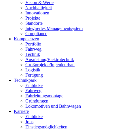
Vision & Werte
Nachhaltigkeit
Innovationen
Projekte
Standorte
Integriertes Managementsystem
Compliance
Kompetenzen
Portfolio
Fahrweg
Technik
Ausrüstung/Elektrotechnik
Großprojekte/Ingenieurbau
Logistik
Fertigung
Technikpark
Einblicke
Fahrweg
Fahrleitungsmontage
Gründungen
Lokomotiven und Bahnwagen
Karriere
Einblicke
Jobs
Einstiegsmöglichkeiten