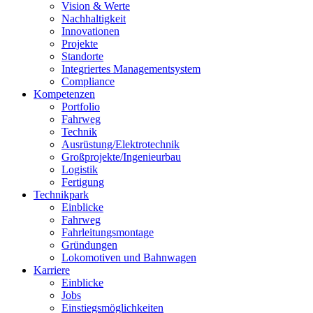
Vision & Werte
Nachhaltigkeit
Innovationen
Projekte
Standorte
Integriertes Managementsystem
Compliance
Kompetenzen
Portfolio
Fahrweg
Technik
Ausrüstung/Elektrotechnik
Großprojekte/Ingenieurbau
Logistik
Fertigung
Technikpark
Einblicke
Fahrweg
Fahrleitungsmontage
Gründungen
Lokomotiven und Bahnwagen
Karriere
Einblicke
Jobs
Einstiegsmöglichkeiten