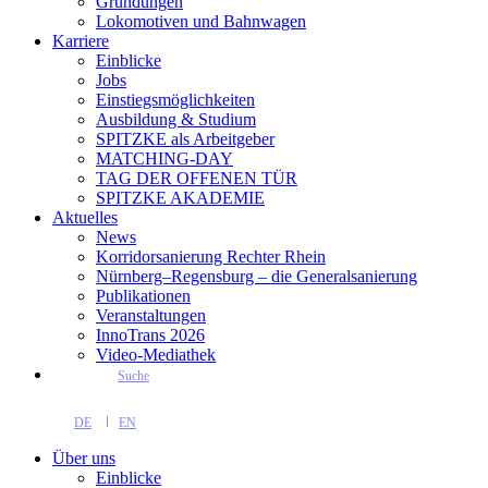
Gründungen
Lokomotiven und Bahnwagen
Karriere
Einblicke
Jobs
Einstiegsmöglichkeiten
Ausbildung & Studium
SPITZKE als Arbeitgeber
MATCHING-DAY
TAG DER OFFENEN TÜR
SPITZKE AKADEMIE
Aktuelles
News
Korridorsanierung Rechter Rhein
Nürnberg–Regensburg – die Generalsanierung
Publikationen
Veranstaltungen
InnoTrans 2026
Video-Mediathek
Suche
DE
EN
Über uns
Einblicke