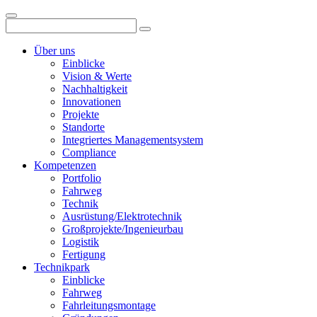
Über uns
Einblicke
Vision & Werte
Nachhaltigkeit
Innovationen
Projekte
Standorte
Integriertes Managementsystem
Compliance
Kompetenzen
Portfolio
Fahrweg
Technik
Ausrüstung/Elektrotechnik
Großprojekte/Ingenieurbau
Logistik
Fertigung
Technikpark
Einblicke
Fahrweg
Fahrleitungsmontage