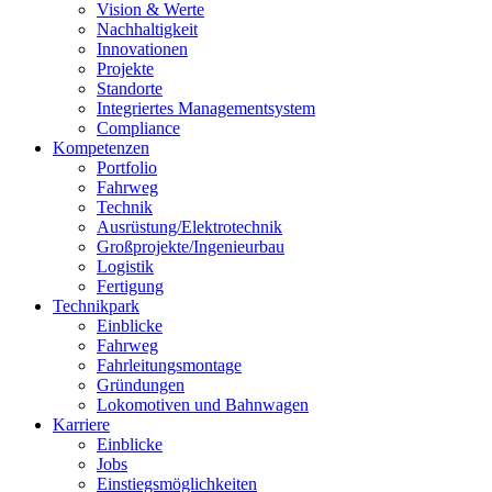
Vision & Werte
Nachhaltigkeit
Innovationen
Projekte
Standorte
Integriertes Managementsystem
Compliance
Kompetenzen
Portfolio
Fahrweg
Technik
Ausrüstung/Elektrotechnik
Großprojekte/Ingenieurbau
Logistik
Fertigung
Technikpark
Einblicke
Fahrweg
Fahrleitungsmontage
Gründungen
Lokomotiven und Bahnwagen
Karriere
Einblicke
Jobs
Einstiegsmöglichkeiten