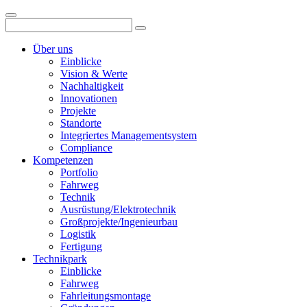
Über uns
Einblicke
Vision & Werte
Nachhaltigkeit
Innovationen
Projekte
Standorte
Integriertes Managementsystem
Compliance
Kompetenzen
Portfolio
Fahrweg
Technik
Ausrüstung/Elektrotechnik
Großprojekte/Ingenieurbau
Logistik
Fertigung
Technikpark
Einblicke
Fahrweg
Fahrleitungsmontage