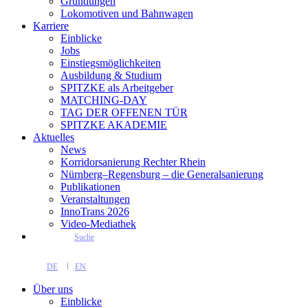
Gründungen
Lokomotiven und Bahnwagen
Karriere
Einblicke
Jobs
Einstiegsmöglichkeiten
Ausbildung & Studium
SPITZKE als Arbeitgeber
MATCHING-DAY
TAG DER OFFENEN TÜR
SPITZKE AKADEMIE
Aktuelles
News
Korridorsanierung Rechter Rhein
Nürnberg–Regensburg – die Generalsanierung
Publikationen
Veranstaltungen
InnoTrans 2026
Video-Mediathek
Suche
DE
EN
Über uns
Einblicke