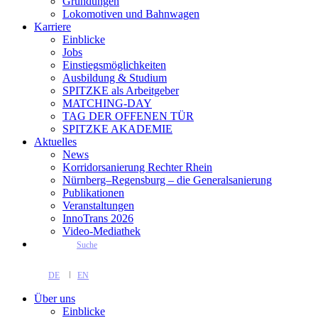
Gründungen
Lokomotiven und Bahnwagen
Karriere
Einblicke
Jobs
Einstiegsmöglichkeiten
Ausbildung & Studium
SPITZKE als Arbeitgeber
MATCHING-DAY
TAG DER OFFENEN TÜR
SPITZKE AKADEMIE
Aktuelles
News
Korridorsanierung Rechter Rhein
Nürnberg–Regensburg – die Generalsanierung
Publikationen
Veranstaltungen
InnoTrans 2026
Video-Mediathek
Suche
DE
EN
Über uns
Einblicke