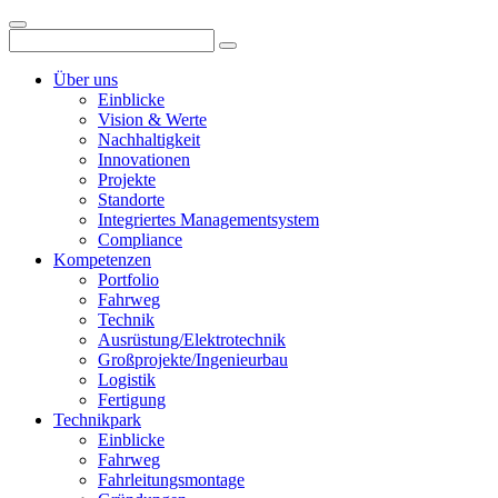
Über uns
Einblicke
Vision & Werte
Nachhaltigkeit
Innovationen
Projekte
Standorte
Integriertes Managementsystem
Compliance
Kompetenzen
Portfolio
Fahrweg
Technik
Ausrüstung/Elektrotechnik
Großprojekte/Ingenieurbau
Logistik
Fertigung
Technikpark
Einblicke
Fahrweg
Fahrleitungsmontage