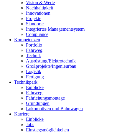
Vision & Werte
Nachhaltigkeit
Innovationen
Projekte
Standorte
Integriertes Managementsystem
Compliance
Kompetenzen
Portfolio
Fahrweg
Technik
Ausrüstung/Elektrotechnik
Großprojekte/Ingenieurbau
Logistik
Fertigung
Technikpark
Einblicke
Fahrweg
Fahrleitungsmontage
Gründungen
Lokomotiven und Bahnwagen
Karriere
Einblicke
Jobs
Einstiegsmöglichkeiten