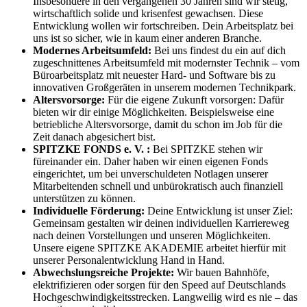
Insbesondere in den vergangenen 30 Jahren sind wir stetig,
wirtschaftlich solide und krisenfest gewachsen. Diese
Entwicklung wollen wir fortschreiben. Dein Arbeitsplatz bei
uns ist so sicher, wie in kaum einer anderen Branche.
Modernes Arbeitsumfeld:
Bei uns findest du ein auf dich
zugeschnittenes Arbeitsumfeld mit modernster Technik – vom
Büroarbeitsplatz mit neuester Hard- und Software bis zu
innovativen Großgeräten in unserem modernen Technikpark.
Altersvorsorge:
Für die eigene Zukunft vorsorgen: Dafür
bieten wir dir einige Möglichkeiten. Beispielsweise eine
betriebliche Altersvorsorge, damit du schon im Job für die
Zeit danach abgesichert bist.
SPITZKE FONDS e. V. :
Bei SPITZKE stehen wir
füreinander ein. Daher haben wir einen eigenen Fonds
eingerichtet, um bei unverschuldeten Notlagen unserer
Mitarbeitenden schnell und unbürokratisch auch finanziell
unterstützen zu können.
Individuelle Förderung:
Deine Entwicklung ist unser Ziel:
Gemeinsam gestalten wir deinen individuellen Karriereweg
nach deinen Vorstellungen und unseren Möglichkeiten.
Unsere eigene SPITZKE AKADEMIE arbeitet hierfür mit
unserer Personalentwicklung Hand in Hand.
Abwechslungsreiche Projekte:
Wir bauen Bahnhöfe,
elektrifizieren oder sorgen für den Speed auf Deutschlands
Hochgeschwindigkeitsstrecken. Langweilig wird es nie – das