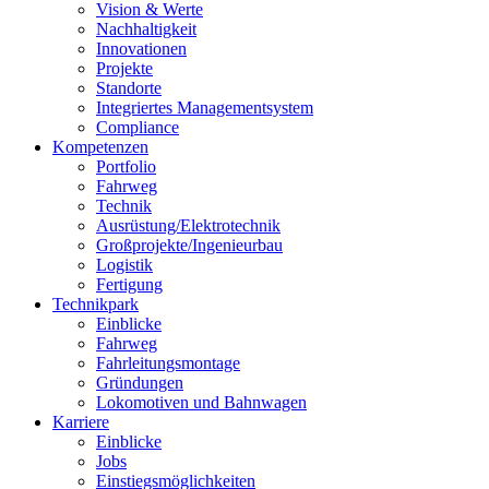
Vision & Werte
Nachhaltigkeit
Innovationen
Projekte
Standorte
Integriertes Managementsystem
Compliance
Kompetenzen
Portfolio
Fahrweg
Technik
Ausrüstung/Elektrotechnik
Großprojekte/Ingenieurbau
Logistik
Fertigung
Technikpark
Einblicke
Fahrweg
Fahrleitungsmontage
Gründungen
Lokomotiven und Bahnwagen
Karriere
Einblicke
Jobs
Einstiegsmöglichkeiten