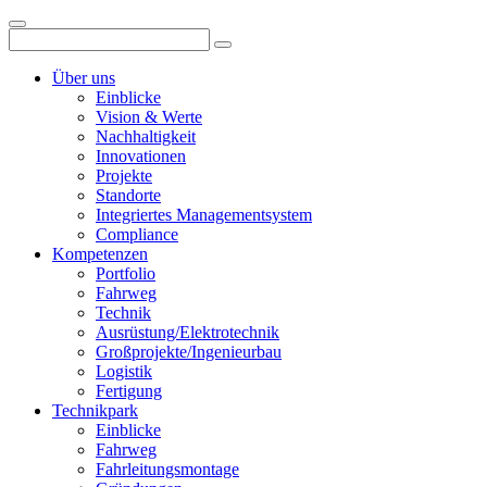
Über uns
Einblicke
Vision & Werte
Nachhaltigkeit
Innovationen
Projekte
Standorte
Integriertes Managementsystem
Compliance
Kompetenzen
Portfolio
Fahrweg
Technik
Ausrüstung/Elektrotechnik
Großprojekte/Ingenieurbau
Logistik
Fertigung
Technikpark
Einblicke
Fahrweg
Fahrleitungsmontage