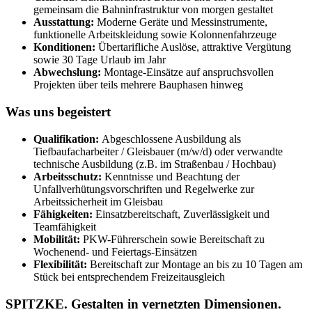
gemeinsam die Bahninfrastruktur von morgen gestaltet
Ausstattung:
Moderne Geräte und Messinstrumente,
funktionelle Arbeitskleidung sowie Kolonnenfahrzeuge
Konditionen:
Übertarifliche Auslöse, attraktive Vergütung
sowie 30 Tage Urlaub im Jahr
Abwechslung:
Montage-Einsätze auf anspruchsvollen
Projekten über teils mehrere Bauphasen hinweg
Was uns begeistert
Qualifikation:
Abgeschlossene Ausbildung als
Tiefbaufacharbeiter / ​Gleisbauer (m/​w/​d) oder verwandte
technische Ausbildung (z.B. im Straßenbau / ​Hochbau)
Arbeitsschutz:
Kenntnisse und Beachtung der
Unfallverhütungsvorschriften und Regelwerke zur
Arbeitssicherheit im Gleisbau
Fähigkeiten:
Einsatzbereitschaft, Zuverlässigkeit und
Teamfähigkeit
Mobilität:
PKW-Führerschein sowie Bereitschaft zu
Wochenend- und Feiertags-Einsätzen
Flexibilität:
Bereitschaft zur Montage an bis zu 10 Tagen am
Stück bei entsprechendem Freizeitausgleich
SPITZKE. Gestalten in vernetzten Dimensionen.