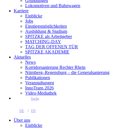
Gründungen
Lokomotiven und Bahnwagen
Karriere
Einblicke
Jobs
Einstiegsmöglichkeiten
Ausbildung & Studium
SPITZKE als Arbeitgeber
MATCHING-DAY
TAG DER OFFENEN TÜR
SPITZKE AKADEMIE
Aktuelles
News
Korridorsanierung Rechter Rhein
Nürnberg–Regensburg – die Generalsanierung
Publikationen
Veranstaltungen
InnoTrans 2026
Video-Mediathek
Suche
DE
EN
Über uns
Einblicke