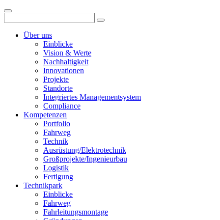
Über uns
Einblicke
Vision & Werte
Nachhaltigkeit
Innovationen
Projekte
Standorte
Integriertes Managementsystem
Compliance
Kompetenzen
Portfolio
Fahrweg
Technik
Ausrüstung/Elektrotechnik
Großprojekte/Ingenieurbau
Logistik
Fertigung
Technikpark
Einblicke
Fahrweg
Fahrleitungsmontage