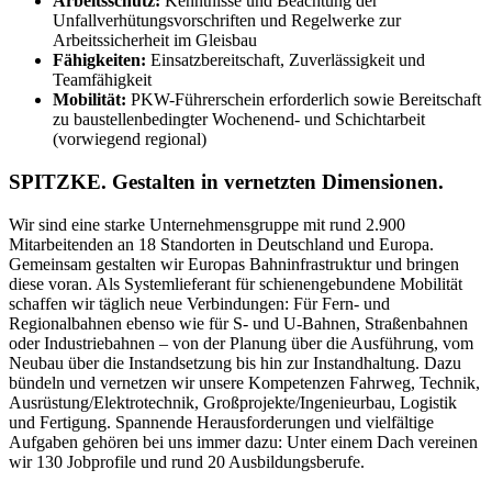
Arbeitsschutz:
Kenntnisse und Beachtung der
Unfallverhütungsvorschriften und Regelwerke zur
Arbeitssicherheit im Gleisbau
Fähigkeiten:
Einsatzbereitschaft, Zuverlässigkeit und
Teamfähigkeit
Mobilität:
PKW-Führerschein erforderlich sowie Bereitschaft
zu baustellenbedingter Wochenend- und Schichtarbeit
(vorwiegend regional)
SPITZKE. Gestalten in vernetzten Dimensionen.
Wir sind eine starke Unternehmensgruppe mit rund 2.900
Mitarbeitenden an 18 Standorten in Deutschland und Europa.
Gemeinsam gestalten wir Europas Bahninfrastruktur und bringen
diese voran. Als Systemlieferant für schienengebundene Mobilität
schaffen wir täglich neue Verbindungen: Für Fern- und
Regionalbahnen ebenso wie für S- und U-Bahnen, Straßenbahnen
oder Industriebahnen – von der Planung über die Ausführung, vom
Neubau über die Instandsetzung bis hin zur Instandhaltung. Dazu
bündeln und vernetzen wir unsere Kompetenzen Fahrweg, Technik,
Ausrüstung/​Elektrotechnik, Großprojekte/​Ingenieurbau, Logistik
und Fertigung. Spannende Herausforderungen und vielfältige
Aufgaben gehören bei uns immer dazu: Unter einem Dach vereinen
wir 130 Jobprofile und rund 20 Ausbildungsberufe.