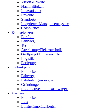
Vision & Werte
Nachhaltigkeit
Innovationen
Projekte
Standorte
Integriertes Managementsystem
Compliance
Kompetenzen
Portfolio
Fahrweg
Technik
Ausrüstung/Elektrotechnik
Großprojekte/Ingenieurbau
Logistik
Fertigung
Technikpark
Einblicke
Fahrweg
Fahrleitungsmontage
Gründungen
Lokomotiven und Bahnwagen
Karriere
Einblicke
Jobs
Einstiegsmöglichkeiten