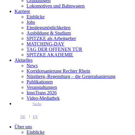
Gründungen
Lokomotiven und Bahnwagen
Karriere
Einblicke
Jobs
Einstiegsmöglichkeiten
Ausbildung & Studium
SPITZKE als Arbeitgeber
MATCHING-DAY
TAG DER OFFENEN TÜR
SPITZKE AKADEMIE
Aktuelles
News
Korridorsanierung Rechter Rhein
Nürnberg–Regensburg – die Generalsanierung
Publikationen
Veranstaltungen
InnoTrans 2026
Video-Mediathek
Suche
DE
EN
Über uns
Einblicke