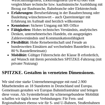
Wirtschaftsingenieur, Elektroingenieur (m/w/d) oder eine
vergleichbare technische bzw. kaufmännische Ausbildung mit
Bezug zur Baubranche, Bahnbranche oder Elektrotechnik
Erfahrungen:
Berufserfahrung in der Bauabrechnung oder
Bauleitung wünschenswert – auch Quereinsteiger mit
Erfahrung im Aufmaß sind herzlich willkommen
Kenntnisse:
Sicherer Umgang mit MS Office
Fähigkeiten:
Hohes technisches Verständnis, analytisches
Denken, unternehmerisches Handeln, ein ausgeprägtes
Zahlenverständnis und Kommunikationsfähigkeit
Flexibilität:
Hohe Reisebereitschaft und Freude an
bundesweiten Einsätzen auf wechselnden Baustellen (ca.
80 % Baustelleneinsatz)
Mobilität:
Gültiger Führerschein der Klasse B erforderlich,
auf Wunsch mit ihrem persönlichen SPITZKE-Fahrzeug (mit
privater Nutzung)
SPITZKE. Gestalten in vernetzten Dimensionen.
Wir sind eine starke Unternehmensgruppe mit rund 2.900
Mitarbeitenden an 18 Standorten in Deutschland und Europa.
Gemeinsam gestalten wir Europas Bahninfrastruktur und bringen
diese voran. Als Systemlieferant für schienengebundene Mobilität
schaffen wir täglich neue Verbindungen: Für Fern- und
Regionalbahnen ebenso wie für S- und U-Bahnen, Straßenbahnen