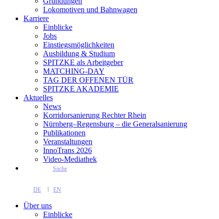
Gründungen
Lokomotiven und Bahnwagen
Karriere
Einblicke
Jobs
Einstiegsmöglichkeiten
Ausbildung & Studium
SPITZKE als Arbeitgeber
MATCHING-DAY
TAG DER OFFENEN TÜR
SPITZKE AKADEMIE
Aktuelles
News
Korridorsanierung Rechter Rhein
Nürnberg–Regensburg – die Generalsanierung
Publikationen
Veranstaltungen
InnoTrans 2026
Video-Mediathek
Suche
DE
EN
Über uns
Einblicke