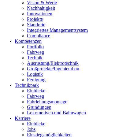
Vision & Werte
Nachhaltigkeit
Innovationen
Projekte
Standorte
Integriertes Managementsystem
Compliance
Kompetenzen
Portfolio
Fahrweg
Technik
Ausrüstung/Elektrotechnik
Großprojekte/Ingenieurbau
Logistik
Fertigung
Technikpark
Einblicke
Fahrweg
Fahrleitungsmontage
Gründungen
Lokomotiven und Bahnwagen
Karriere
Einblicke
Jobs
Einstiegsmöglichkeiten