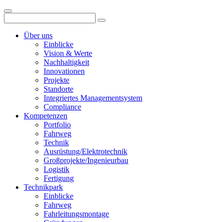
Über uns
Einblicke
Vision & Werte
Nachhaltigkeit
Innovationen
Projekte
Standorte
Integriertes Managementsystem
Compliance
Kompetenzen
Portfolio
Fahrweg
Technik
Ausrüstung/Elektrotechnik
Großprojekte/Ingenieurbau
Logistik
Fertigung
Technikpark
Einblicke
Fahrweg
Fahrleitungsmontage