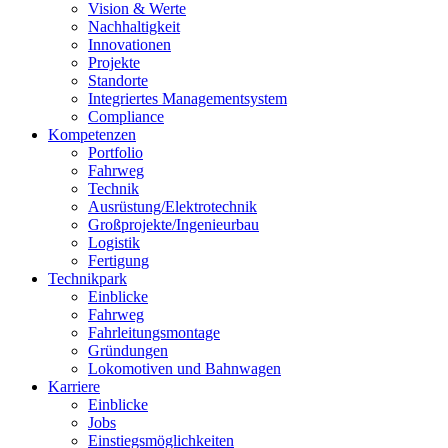
Vision & Werte
Nachhaltigkeit
Innovationen
Projekte
Standorte
Integriertes Managementsystem
Compliance
Kompetenzen
Portfolio
Fahrweg
Technik
Ausrüstung/Elektrotechnik
Großprojekte/Ingenieurbau
Logistik
Fertigung
Technikpark
Einblicke
Fahrweg
Fahrleitungsmontage
Gründungen
Lokomotiven und Bahnwagen
Karriere
Einblicke
Jobs
Einstiegsmöglichkeiten