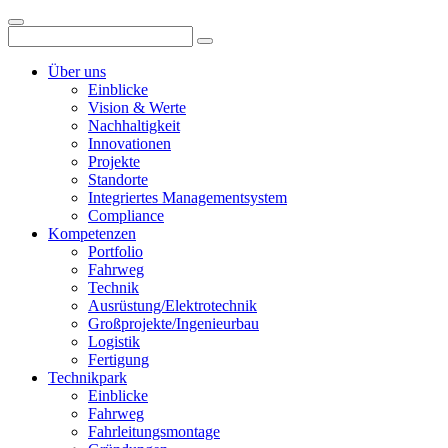
Über uns
Einblicke
Vision & Werte
Nachhaltigkeit
Innovationen
Projekte
Standorte
Integriertes Managementsystem
Compliance
Kompetenzen
Portfolio
Fahrweg
Technik
Ausrüstung/Elektrotechnik
Großprojekte/Ingenieurbau
Logistik
Fertigung
Technikpark
Einblicke
Fahrweg
Fahrleitungsmontage