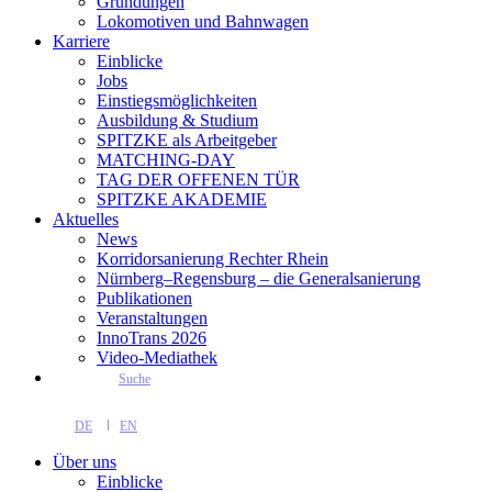
Gründungen
Lokomotiven und Bahnwagen
Karriere
Einblicke
Jobs
Einstiegsmöglichkeiten
Ausbildung & Studium
SPITZKE als Arbeitgeber
MATCHING-DAY
TAG DER OFFENEN TÜR
SPITZKE AKADEMIE
Aktuelles
News
Korridorsanierung Rechter Rhein
Nürnberg–Regensburg – die Generalsanierung
Publikationen
Veranstaltungen
InnoTrans 2026
Video-Mediathek
Suche
DE
EN
Über uns
Einblicke