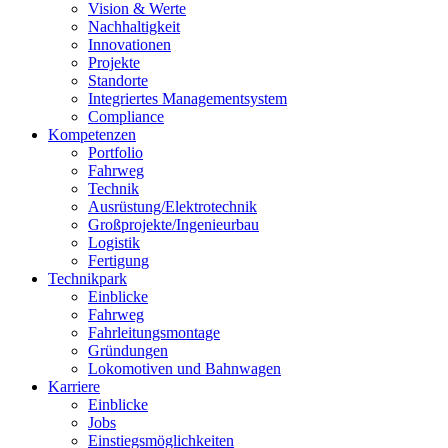
Vision & Werte
Nachhaltigkeit
Innovationen
Projekte
Standorte
Integriertes Managementsystem
Compliance
Kompetenzen
Portfolio
Fahrweg
Technik
Ausrüstung/Elektrotechnik
Großprojekte/Ingenieurbau
Logistik
Fertigung
Technikpark
Einblicke
Fahrweg
Fahrleitungsmontage
Gründungen
Lokomotiven und Bahnwagen
Karriere
Einblicke
Jobs
Einstiegsmöglichkeiten