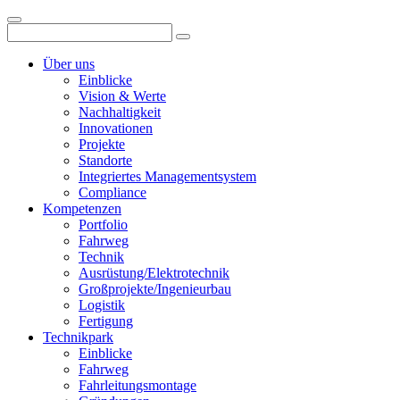
Über uns
Einblicke
Vision & Werte
Nachhaltigkeit
Innovationen
Projekte
Standorte
Integriertes Managementsystem
Compliance
Kompetenzen
Portfolio
Fahrweg
Technik
Ausrüstung/Elektrotechnik
Großprojekte/Ingenieurbau
Logistik
Fertigung
Technikpark
Einblicke
Fahrweg
Fahrleitungsmontage