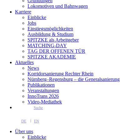
Gründungen
Lokomotiven und Bahnwagen
Karriere
Einblicke
Jobs
Einstiegsmöglichkeiten
Ausbildung & Studium
SPITZKE als Arbeitgeber
MATCHING-DAY
TAG DER OFFENEN TÜR
SPITZKE AKADEMIE
Aktuelles
News
Korridorsanierung Rechter Rhein
Nürnberg–Regensburg – die Generalsanierung
Publikationen
Veranstaltungen
InnoTrans 2026
Video-Mediathek
Suche
DE
EN
Über uns
Einblicke